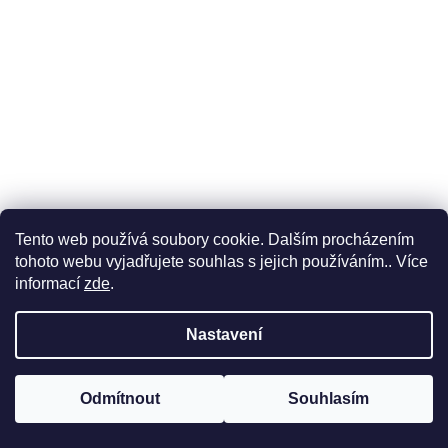
a
j
í
t
?
HLEDAT
Tento web používá soubory cookie. Dalším procházením
tohoto webu vyjadřujete souhlas s jejich používáním.. Více
informací
zde
.
Nastavení
Odmítnout
Souhlasím